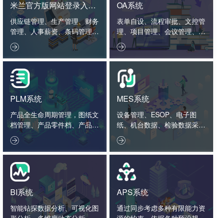
米兰官方版网站登录入口-
OA系统
米兰online（中国）
供应链管理、生产管理、财务
表单自设、流程审批、文控管
管理、人事薪资、条码管理、
理、项目管理、会议管理、外
智造看板。
勤管理、绩效管理。


PLM系统
MES系统
产品全生命周期管理，图纸文
设备管理、ESOP、电子图
档管理、产品零件档、产品结
纸、机台数据、检验数据采集
构、工艺标准、项目管理、2
分析。


D3D接口。
BI系统
APS系统
智能钻探数据分析、可视化图
通过同步考虑多种有限能力资
形分析、多维度动态分析、数
源的约束，依据各种预设规