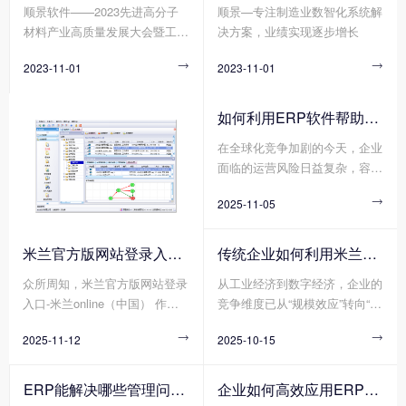
顺景软件——2023先进高分子
顺景—专注制造业数智化系统解
重要趋势。在这个背景下，顺景
进行各种改性处理，以获得更加
的运营成本计算包括有哪些方面
材料产业高质量发展大会暨工程
决方案，业绩实现逐步增长
软件作为一家专注于做新材料产
优异均衡的性能，才能真正满足
吗?
塑料产业创新大会
业的数字化软件企业，带着创新
使用要求。在材料界，没有十全
2023-11-01

2023-11-01

技术和解决方案，参加了第四届
十美的塑料制品，但有不断追求
中国塑料绿色智造展览会。
性能完美的配方设计，不经改性
的塑料，注定难堪大用，不会是
如何利用ERP软件帮助企业更好地规避风险?
靠谱的产品和商品，作为承接上
在全球化竞争加剧的今天，企业
游合成树脂和下游具体应用的改
面临的运营风险日益复杂，容易
性塑料行业，其重要性自然不言
出现供应链中断、财务舞弊、合
而喻。
2025-11-05

规漏洞、库存积压等问题，轻则
导致成本攀升，重则威胁企业生
存。在此背景下，ERP软件作为
米兰官方版网站登录入口-米兰online（中国） 分为哪几种类型?
传统企业如何利用米兰官方版网站登录入口-米兰online（中国） 重塑竞争力?
企业数字化转型的基石，凭借其
众所周知，米兰官方版网站登录
从工业经济到数字经济，企业的
数据整合、流程标准化与实时监
入口-米兰online（中国） 作为
竞争维度已从“规模效应”转向“敏
控能力，正成为企业规避风险的
数字化转型的核心工具，通过整
捷响应”。传统企业若想在不确
关键工具。
2025-11-12

2025-10-15

合财务、供应链、生产、人力资
定性的市场中实现韧性增长，米
源等模块，能构建起企业资源统
兰官方版网站登录入口-米兰onli
一管理的“数字中枢”。然而，不
ne（中国） 作为企业资源整合
ERP能解决哪些管理问题?
企业如何高效应用ERP软件?
同行业(如离散制造与流程制
的核心工具，正成为重塑竞争力