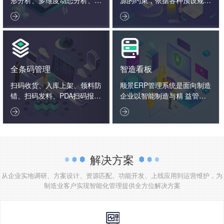
据报表决策分析、企业大数据
则，通过系统化的智能化数学


分析。
算法，通过反复模拟、试探、
优化、计算，从而给出相对完
善的生产详细计划。
全条码管理
智造看板
扫码收货、入库上架、领料防
顺景ERP管理系统是面向制造
错、扫码发料、PDA扫码报
企业以智能制造与精 益管理
工、入库标签打印、扫码出
为核心的一体化管理软件，以


货、扫码追溯生产用料、条码
制造…
盘点
解决方案
从企业实地调研、方案设计、资源匹配、功能开发、上线应用到运营维护，为
制造业客户实现智能化管理提供全方位解决方案