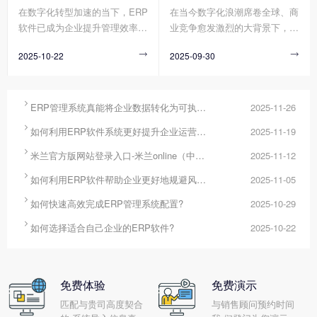
在数字化转型加速的当下，ERP
在当今数字化浪潮席卷全球、商
统作为企业资源整合的核心平
施进度，这些问题使得配置周期
软件已成为企业提升管理效率、
业竞争愈发激烈的大背景下，企
台，正通过其强大的数据整合、
不断延长、成本持续超支，严重
构建竞争力的核心工具。然而，
业面临着前所未有的挑战与机
分析与决策支持能力，成为破解
制约了企业数字化转型的步伐。
2025-10-22

2025-09-30

市场上的ERP软件在功能架构、
遇。高效管理成为企业在这场时
这一难题的关键工具。
实施模式、服务能力等方面存在
代大考中脱颖而出的关键要素，
显著差异，企业若缺乏系统性选
而ERP管理系统凭借其强大的资
型方法，易陷入“功能冗余导致
源整合与流程优化能力，逐渐成

ERP管理系统真能将企业数据转化为可执行决策吗?
2025-11-26
成本浪费”或“适配不足引发二次
为企业提升管理效能、实现可持

如何利用ERP软件系统更好提升企业运营效率?
2025-11-19
改造”的困境。那么您知道如何
续发展的核心支撑。
选择适合自己企业的ERP软件

米兰官方版网站登录入口-米兰online（中国） 分为哪几种类型?
2025-11-12
吗?

如何利用ERP软件帮助企业更好地规避风险?
2025-11-05

如何快速高效完成ERP管理系统配置?
2025-10-29

如何选择适合自己企业的ERP软件?
2025-10-22
免费体验
免费演示
匹配与贵司高度契合
与销售顾问预约时间