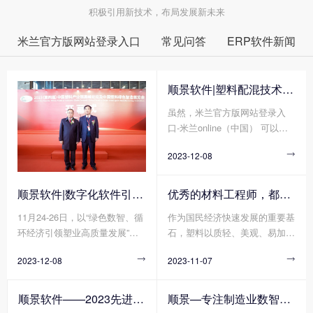
积极引用新技术，布局发展新未来
米兰官方版网站登录入口
常见问答
ERP软件新闻
顺景软件|塑料配混技术论坛上展示数字化的力量
虽然，米兰官方版网站登录入
口-米兰online（中国） 可以为
企业带来巨大的好处，但同时米
2023-12-08

兰官方版网站登录入口-米兰onli
ne（中国） 的运营成本相对来
说也比较大，尤其是在当今的这
顺景软件|数字化软件引领新材料产业绿色智造新篇章
优秀的材料工程师，都在跟这个新朋友打交道!
种商业环境中，降低和控制运营
11月24-26日，以“绿色数智、循
作为国民经济快速发展的重要基
成本已成为一种必要。因此，我
环经济引领塑业高质量发展”为
石，塑料以质轻、美观、易加
们充分了解清楚米兰官方版网站
主题的2023(第四届)中国塑料绿
工、耐腐蚀、绝缘等各种优点支
登录入口-米兰online（中国）
2023-12-08

2023-11-07

色智造展览会在绍兴正式拉开帷
撑起汽车、家电、电子电气等多
运营成本的计算方法，以便帮助
幕!随着全球环保意识的日益增
个领域轻量化、绿色化、高端化
企业降低运营成本并提高生产
强，绿色、智能、可持续的生产
的发展进程。众所周知，单一合
率。那么您知道米兰官方版网站
顺景软件——2023先进高分子材料产业高质量发展大会暨工程塑料产业创新大会
顺景—专注制造业数智化系统解决方案，业绩实现逐步增长
方式已经成为新材料产业发展的
成树脂一般无法单独使用，需要
登录入口-米兰online（中国）