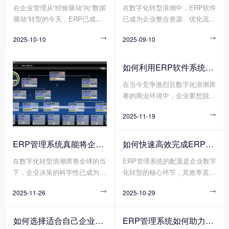
在企业管理从“经验驱动”向“数据
在数字化转型浪潮中，ERP软件
造)、不同规模(如初创企业与跨
的关键抓手。通过打通数据孤
驱动”转型的今天，ERP已成为
已成为企业整合资源、优化流
国集团)、不同业务模式(如项目
岛、优化业务流程、赋能智能决
企业突破管理瓶颈、实现高效运
程、提升竞争力的核心工具。然
制与流水线制)的企业，对米兰
策，米兰官方版网站登录入口-
2025-10-10

2025-09-10

营的核心工具。它通过整合资
而，许多企业投入巨资引入ERP
官方版网站登录入口-米兰online
米兰online（中国） 正帮助传统
源、优化流程、打通数据孤岛，
软件后，却因实施不当、使用低
（中国） 的功能深度、部署方
企业实现从“粗放管理”到“精益运
为企业提供了一体化的管理解决
效等问题陷入“上不去、下不
式、定制化程度的需求截然不
营”的跨越式升级。那么您知道
如何利用ERP软件系统更好提升企业运营效率?
方案。无论是成本控制、决策效
来”的困境。那么您知道企业如
同。
传统企业如何利用米兰官方版网
在当今竞争激烈且数字化浪潮席
率还是供应链协同，ERP正帮助
何高效应用ERP软件吗?
站登录入口-米兰online（中国）
卷的商业环境中，企业要想脱颖
企业解决那些传统管理模式
重塑竞争力吗?
而出、实现可持续发展，提升运
下“想改却改不动”的深层问题。
2025-11-19

营效率是关键所在。而ERP软件
系统作为企业管理的核心工具，
正凭借其强大的整合与协同能
ERP管理系统真能将企业数据转化为可执行决策吗?
如何快速高效完成ERP管理系统配置?
力，成为企业提升运营效率的得
在数字化转型浪潮席卷全球的当
ERP管理系统的配置是企业数字
力助手。
下，企业决策的科学性已成为决
化转型的核心环节，其效率直接
定其生存与发展的核心要素。传
影响项目落地周期与业务价值释
2025-11-26

2025-10-29

统决策模式依赖经验判断与局部
放速度。然而，传统ERP管理系
数据，而现代企业亟需通过系统
统配置方式暴露出诸多弊端，需
化工具将分散数据转化为可执行
求模糊导致方向偏差、流程冗余
如何选择适合自己企业的ERP软件?
ERP管理系统如何助力企业实现高效管理?
的决策方案。其中，ERP管理系
造成资源浪费、技术壁垒阻碍实